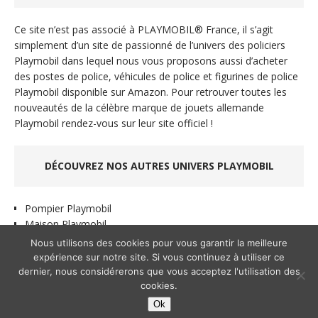
Ce site n’est pas associé à PLAYMOBIL® France, il s’agit
simplement d’un site de passionné de l’univers des policiers
Playmobil dans lequel nous vous proposons aussi d’acheter
des postes de police, véhicules de police et figurines de police
Playmobil disponible sur Amazon. Pour retrouver toutes les
nouveautés de la célèbre marque de jouets allemande
Playmobil rendez-vous sur leur site officiel !
DÉCOUVREZ NOS AUTRES UNIVERS PLAYMOBIL
Pompier Playmobil
Maison Playmobil
Chateau Playmobil
Nous utilisons des cookies pour vous garantir la meilleure
expérience sur notre site. Si vous continuez à utiliser ce
dernier, nous considérerons que vous acceptez l'utilisation des
cookies.
Copyright © 2026 Police Playmobil -
Contact
-
Mentions légales
Ok